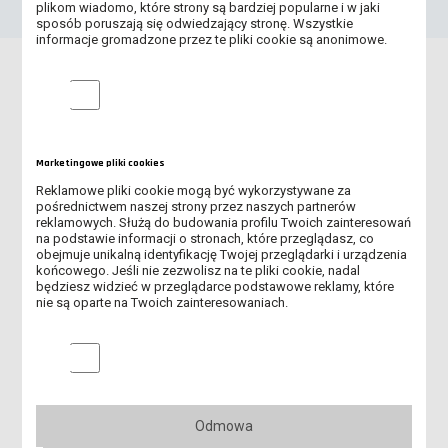
plikom wiadomo, które strony są bardziej popularne i w jaki
sposób poruszają się odwiedzający stronę. Wszystkie
informacje gromadzone przez te pliki cookie są anonimowe.
Aktualności
Analityczne pliki cookie
Marketingowe pliki cookies
Reklamowe pliki cookie mogą być wykorzystywane za
pośrednictwem naszej strony przez naszych partnerów
reklamowych. Służą do budowania profilu Twoich zainteresowań
na podstawie informacji o stronach, które przeglądasz, co
obejmuje unikalną identyfikację Twojej przeglądarki i urządzenia
końcowego. Jeśli nie zezwolisz na te pliki cookie, nadal
będziesz widzieć w przeglądarce podstawowe reklamy, które
nie są oparte na Twoich zainteresowaniach.
Marketingowe pliki cookies
Trwa II nabór na studia!
Odmowa