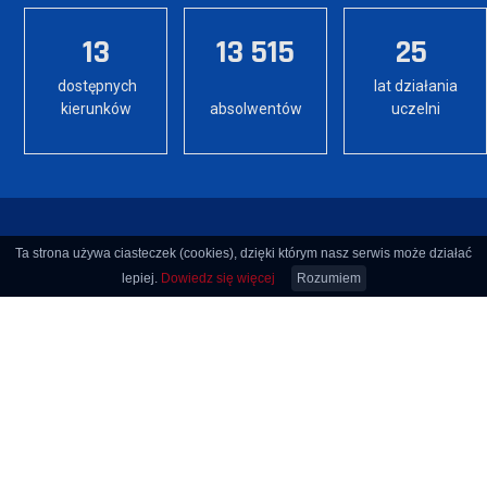
13
13 515
25
dostępnych
lat działania
kierunków
absolwentów
uczelni
Ta strona używa ciasteczek (cookies), dzięki którym nasz serwis może działać
lepiej.
Dowiedz się więcej
Rozumiem
Dane kontaktowe
Instytut Gospodarki
Akademia Nauk Stosowanych
im. Jana Amosa Komeńskiego w Lesznie
ul. Adama Mickiewicza 5, 64-100 Leszno
Tel. Instytut: +48 65 528 78 75,