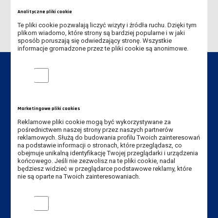
REGULAMIN POTWIERDZENIA EFEKTÓW UCZENIA SIĘ
Analityczne pliki cookie
Te pliki cookie pozwalają liczyć wizyty i źródła ruchu. Dzięki tym
plikom wiadomo, które strony są bardziej popularne i w jaki
sposób poruszają się odwiedzający stronę. Wszystkie
informacje gromadzone przez te pliki cookie są anonimowe.
Analityczne pliki cookie
Dane kontaktowe
Marketingowe pliki cookies
Instytut Gospodarki
Reklamowe pliki cookie mogą być wykorzystywane za
pośrednictwem naszej strony przez naszych partnerów
Akademia Nauk Stosowanych
reklamowych. Służą do budowania profilu Twoich zainteresowań
na podstawie informacji o stronach, które przeglądasz, co
im. Jana Amosa Komeńskiego w Lesznie
obejmuje unikalną identyfikację Twojej przeglądarki i urządzenia
ul. Adama Mickiewicza 5, 64-100 Leszno
końcowego. Jeśli nie zezwolisz na te pliki cookie, nadal
będziesz widzieć w przeglądarce podstawowe reklamy, które
Tel. Instytut: +48 65 528 78 75,
nie są oparte na Twoich zainteresowaniach.
+48 65 528 78 73
Marketingowe pliki cookies
Tel. rekrutacja: +48 65 525 01 12