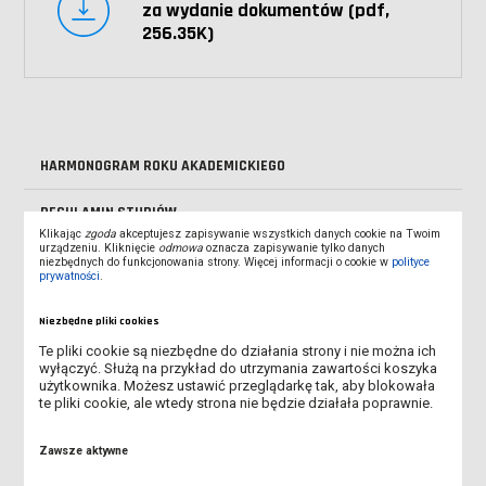
za wydanie dokumentów (pdf,
256.35K)
HARMONOGRAM ROKU AKADEMICKIEGO
REGULAMIN STUDIÓW
Klikając
zgoda
akceptujesz zapisywanie wszystkich danych cookie na Twoim
urządzeniu. Kliknięcie
odmowa
oznacza zapisywanie tylko danych
STYPENDIA
niezbędnych do funkcjonowania strony. Więcej informacji o cookie w
polityce
prywatności
.
JAK ZAŁATWIĆ SPRAWĘ
Niezbędne pliki cookies
Te pliki cookie są niezbędne do działania strony i nie można ich
WZORY PISM
wyłączyć. Służą na przykład do utrzymania zawartości koszyka
użytkownika. Możesz ustawić przeglądarkę tak, aby blokowała
OPŁATY
te pliki cookie, ale wtedy strona nie będzie działała poprawnie.
ECTS
Zawsze aktywne