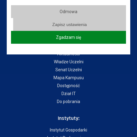
E-mail Instytut:
sekretariat-ig@ansleszno.pl
Odmowa
E-mail rekrutacja:
rekrutacja@ansleszno.pl
Zapisz ustawienia
Zgadzam się
Przydatne linki:
Aktualności
Władze Uczelni
Senat Uczelni
Mapa Kampusu
Dostępność
Dział IT
Do pobrania
Instytuty:
Instytut Gospodarki