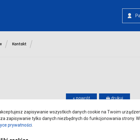
P
w
Kontakt
« powrót
🖶 drukuj
kceptujesz zapisywanie wszystkich danych cookie na Twoim urządzeniu
a zapisywanie tylko danych niezbędnych do funkcjonowania strony. Wi
tyce prywatności
.