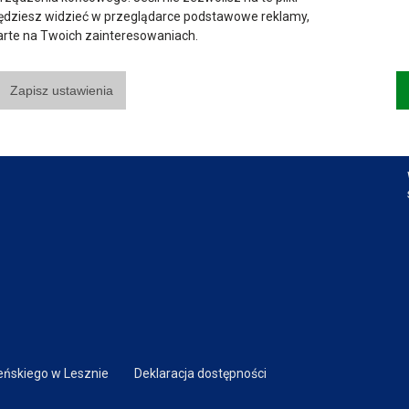
Władze Uczelni
Instytut Pedagogiczny
będziesz widzieć w przeglądarce podstawowe reklamy,
Senat Uczelni
Instytut Politechniczny
parte na Twoich zainteresowaniach.
Mapa Kampusu
Instytut Zdrowia i Kultury
Fizycznej
Dostępność
Zapisz ustawienia
Dział IT
Do pobrania
ńskiego w Lesznie
Deklaracja dostępności