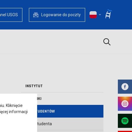
anel USOS
Logowanie do poczty
Szukaj
INSTYTUT
KIERUNKI
. Kliknięcie
DLA STUDENTÓW
ęcej informacji
ABC Studenta