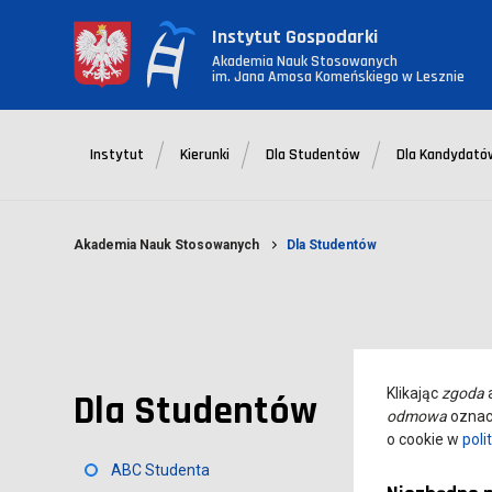
Instytut Gospodarki
Akademia Nauk Stosowanych
im. Jana Amosa Komeńskiego w Lesznie
Instytut
Kierunki
Dla Studentów
Dla Kandydató
Akademia Nauk Stosowanych
Dla Studentów
Klikając
zgoda
a
Dla Studentów
odmowa
oznacz
o cookie w
poli
ABC Studenta