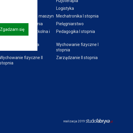
Ekonomia
Fizjoterapia
Informatyka
Logistyka
Mechanika i budowa maszyn
Mechatronika I stopnia
Mechatronika II stopnia
Pielęgniarstwo
Zgadzam się
Pedagogika przedszkolna i
Pedagogika I stopnia
wczesnoszkolna
Pedagogika II stopnia
Wychowanie fizyczne I
stopnia
Wychowanie fizyczne II
Zarządzanie II stopnia
stopnia
realizacja 2019