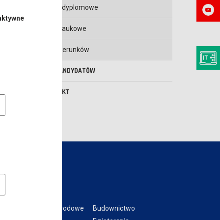
Prace dyplomowe
aktywne
Koła Naukowe
Opis kierunków
DLA KANDYDATÓW
KONTAKT
e pliki cookie
owe pliki cookies
Kierunki:
Bezpieczeństwo narodowe
Budownictwo