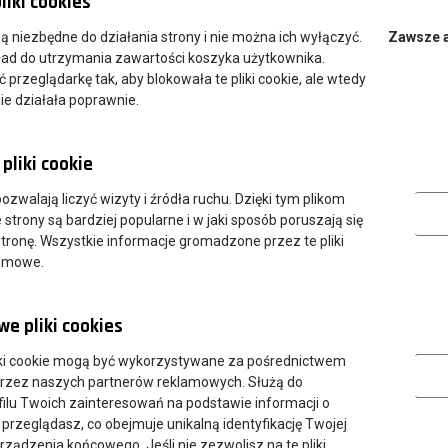
liki cookies
 są niezbędne do działania strony i nie można ich wyłączyć.
Zawsze 
ład do utrzymania zawartości koszyka użytkownika.
przeglądarkę tak, aby blokowała te pliki cookie, ale wtedy
ie działała poprawnie.
pliki cookie
Analityczn
 pozwalają liczyć wizyty i źródła ruchu. Dzięki tym plikom
strony są bardziej popularne i w jaki sposób poruszają się
tronę. Wszystkie informacje gromadzone przez te pliki
nimowe.
e pliki cookies
Marketing
ki cookie mogą być wykorzystywane za pośrednictwem
przez naszych partnerów reklamowych. Służą do
Przydatne linki:
Instytuty:
ilu Twoich zainteresowań na podstawie informacji o
 przeglądasz, co obejmuje unikalną identyfikację Twojej
Aktualności
Instytut Gospodarki
urządzenia końcowego. Jeśli nie zezwolisz na te pliki