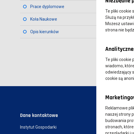
Niezbędne p
Prace dyplomowe
Te pliki cookie
Służą na przyk
Koła Naukowe
Możesz ustawić 
strona nie będz
Opis kierunków
Analityczne 
Te pliki cookie
wiadomo, które 
odwiedzający s
cookie są ano
Marketingow
Reklamowe pli
naszej strony 
Dane kontaktowe
budowania prof
stronach, które
Instytut Gospodarki
przeglądarki i 