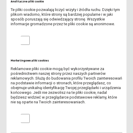
Analityczne pliki cookie
RUSZYŁ II NABÓR NA STUDIA W ANS W LESZNIE!
Te pliki cookie pozwalają liczyć wizyty i źródła ruchu. Dzięki tym
plikom wiadomo, które strony są bardziej popularne i w jaki
SPOTKANIE ONLINE DLA KANDYDATÓW NA STUDIA
sposób poruszają się odwiedzający stronę. Wszystkie
informacje gromadzone przez te pliki cookie są anonimowe.
ZOSTAŃ WOLONTARIUSZEM DKMS PODCZAS FESTIWALU LUFA
Analityczne pliki cookie
SPOTKANIE ONLINE DLA KANDYDATÓW NA STUDIA - DOWIEDZ
SIĘ, JAK PRZEJŚĆ PRZEZ REKRUTACJĘ
TRWA REKRUTACJA NA STUDIA!
Marketingowe pliki cookies
Reklamowe pliki cookie mogą być wykorzystywane za
OBOWIĄZEK AKTUALIZACJI MLEGITYMACJI
pośrednictwem naszej strony przez naszych partnerów
reklamowych. Służą do budowania profilu Twoich zainteresowań
na podstawie informacji o stronach, które przeglądasz, co
DOFINANSOWANIE NA ZAKUP SPRZĘTU ELEKTRONICZNEGO -
obejmuje unikalną identyfikację Twojej przeglądarki i urządzenia
PROGRAM PFRON
końcowego. Jeśli nie zezwolisz na te pliki cookie, nadal
będziesz widzieć w przeglądarce podstawowe reklamy, które
nie są oparte na Twoich zainteresowaniach.
REKRUTACJA NA STUDIA ROZPOCZĘTA!
ABSOLUTORIUM - 4 LIPCA 2026 R.
Marketingowe pliki cookies
MOŻLIWOŚĆ WYPOŻYCZENIA LEŻAKÓW DLA STUDENTÓW I