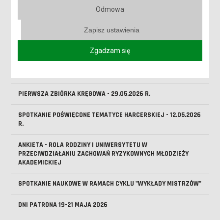
WYKŁADOWCÓW
Odmowa
KOMUNIKAT JM REKTORA WS. DNIA REKTORSKIEGO
Zapisz ustawienia
WYKŁADOWCA NA MEDAL 2026 - ZNAMY LAUREATÓW VI EDYCJI
Zgadzam się
PLEBISCYTU
ŚWIATOWY DZIEŃ BEZ TYTONIU
PIERWSZA ZBIÓRKA KRĘGOWA - 29.05.2026 R.
SPOTKANIE POŚWIĘCONE TEMATYCE HARCERSKIEJ - 12.05.2026
R.
ANKIETA - ROLA RODZINY I UNIWERSYTETU W
PRZECIWDZIAŁANIU ZACHOWAŃ RYZYKOWNYCH MŁODZIEŻY
AKADEMICKIEJ
SPOTKANIE NAUKOWE W RAMACH CYKLU "WYKŁADY MISTRZÓW"
DNI PATRONA 19-21 MAJA 2026