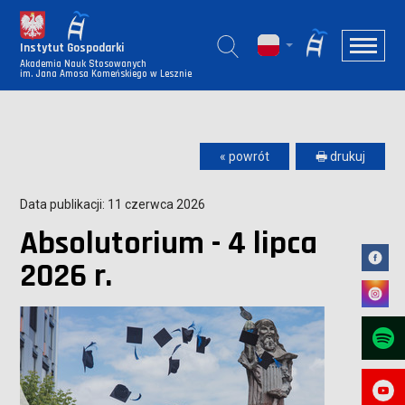
Instytut Gospodarki
Akademia Nauk Stosowanych
im. Jana Amosa Komeńskiego w Lesznie
« powrót
🖶 drukuj
Data publikacji: 11 czerwca 2026
Absolutorium - 4 lipca
2026 r.