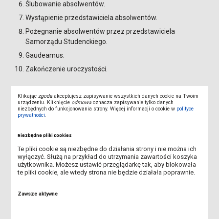
Ślubowanie absolwentów.
Wystąpienie przedstawiciela absolwentów.
Pożegnanie absolwentów przez przedstawiciela
Samorządu Studenckiego.
Gaudeamus.
Zakończenie uroczystości.
Po uroczystości absolutoryjnej, o godz.
Klikając
zgoda
akceptujesz zapisywanie wszystkich danych cookie na Twoim
14:00, odbędzie się „CZEPKOWANIE”
urządzeniu. Kliknięcie
odmowa
oznacza zapisywanie tylko danych
niezbędnych do funkcjonowania strony. Więcej informacji o cookie w
polityce
absolwentów kierunku pielęgniarstwo.
prywatności
.
Niezbędne pliki cookies
Te pliki cookie są niezbędne do działania strony i nie można ich
wyłączyć. Służą na przykład do utrzymania zawartości koszyka
użytkownika. Możesz ustawić przeglądarkę tak, aby blokowała
WEŹ UDZIAŁ W KONKURSIE I WYSTARTUJ ZA DARMO W
te pliki cookie, ale wtedy strona nie będzie działała poprawnie.
LESZCZYŃSKIM FESTIWALU SPORTU!
Zawsze aktywne
TRWA II NABÓR NA STUDIA!