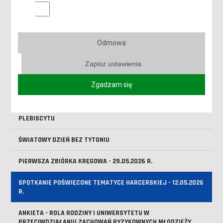
Marketingowe pliki cookies
REKRUTACJA NA STUDIA ROZPOCZĘTA!
ABSOLUTORIUM - 4 LIPCA 2026 R.
Odmowa
MOŻLIWOŚĆ WYPOŻYCZENIA LEŻAKÓW DLA STUDENTÓW I
Zapisz ustawienia
WYKŁADOWCÓW
Zgadzam się
KOMUNIKAT JM REKTORA WS. DNIA REKTORSKIEGO
WYKŁADOWCA NA MEDAL 2026 - ZNAMY LAUREATÓW VI EDYCJI
PLEBISCYTU
ŚWIATOWY DZIEŃ BEZ TYTONIU
PIERWSZA ZBIÓRKA KRĘGOWA - 29.05.2026 R.
SPOTKANIE POŚWIĘCONE TEMATYCE HARCERSKIEJ - 12.05.2026
R.
ANKIETA - ROLA RODZINY I UNIWERSYTETU W
PRZECIWDZIAŁANIU ZACHOWAŃ RYZYKOWNYCH MŁODZIEŻY