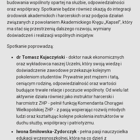
budowania wspólnoty opartej na służbie, odpowiedzialności
oraz współpracy. Spotkanie będzie również okazją do integracji
środowisk akademickich i harcerskich oraz podjęcia działań
związanych z powołaniem Akademickiego Kręgu „Kapsel”, który
ma stać się przestrzenią dalszego rozwoju, wymiany
doświadczeń i realizacji wspólnych inicjatyw.
Spotkanie poprowadzą:
dr Tomasz Kujaczyński
- doktor nauk ekonomicznych
oraz wykładowca naszej Uczelni, który swoją wiedzę i
doświadczenie zawodowe przekazuje kolejnym
pokoleniom studentów. Prywatnie jest mężem i tatą,
ceniącym rodzinę, odpowiedzialność oraz wartości
budujące trwałe relacje i poczucie wspólnoty. Od wielu lat
aktywnie działa również jako instruktor harcerski i
harcmistrz ZHP - pełnił funkcję Komendanta Chorągwi
Wielkopolskiej ZHP - z pasją wspierając rozwój młodych
ludzi oraz kształtując kolejne pokolenia instruktorów w
duchu służby, współpracy i patriotyzmu.
Iwona Śmiłowska-Zydorczyk
- pełna pasji nauczycielka
edukacji wczesnoszkolnej, która na co dzień z