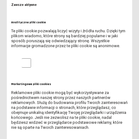
Zawsze aktywne
WEŹ UDZIAŁ W KONKURSIE I WYSTARTUJ ZA DARMO W
LESZCZYŃSKIM FESTIWALU SPORTU!
Analityczne pliki cookie
TRWA II NABÓR NA STUDIA!
Te pliki cookie pozwalają liczyć wizyty i źródła ruchu. Dzięki tym
plikom wiadomo, które strony są bardziej popularne i w jaki
sposób poruszają się odwiedzający stronę. Wszystkie
RUSZYŁ II NABÓR NA STUDIA W ANS W LESZNIE!
informacje gromadzone przez te pliki cookie są anonimowe.
SPOTKANIE ONLINE DLA KANDYDATÓW NA STUDIA
Analityczne pliki cookie
ZOSTAŃ WOLONTARIUSZEM DKMS PODCZAS FESTIWALU LUFA
SPOTKANIE ONLINE DLA KANDYDATÓW NA STUDIA - DOWIEDZ
Marketingowe pliki cookies
SIĘ, JAK PRZEJŚĆ PRZEZ REKRUTACJĘ
Reklamowe pliki cookie mogą być wykorzystywane za
pośrednictwem naszej strony przez naszych partnerów
TRWA REKRUTACJA NA STUDIA!
reklamowych. Służą do budowania profilu Twoich zainteresowań
na podstawie informacji o stronach, które przeglądasz, co
obejmuje unikalną identyfikację Twojej przeglądarki i urządzenia
OBOWIĄZEK AKTUALIZACJI MLEGITYMACJI
końcowego. Jeśli nie zezwolisz na te pliki cookie, nadal
będziesz widzieć w przeglądarce podstawowe reklamy, które
nie są oparte na Twoich zainteresowaniach.
DOFINANSOWANIE NA ZAKUP SPRZĘTU ELEKTRONICZNEGO -
PROGRAM PFRON