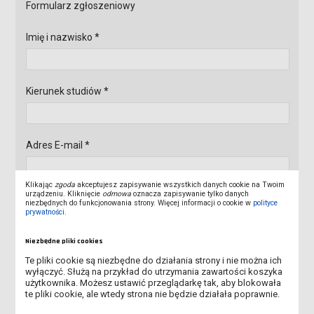
Formularz zgłoszeniowy
Imię i nazwisko *
Kierunek studiów *
Adres E-mail *
Klikając
zgoda
akceptujesz zapisywanie wszystkich danych cookie na Twoim
Oświadczam, iż zostałem/-am poinformowany/-a, że
urządzeniu. Kliknięcie
odmowa
oznacza zapisywanie tylko danych
niezbędnych do funkcjonowania strony. Więcej informacji o cookie w
polityce
administratorem podanych przeze mnie danych
prywatności
.
osobowych jest firma Akademia Nauk Stosowanych im.
Jana Amosa Komeńskiego w Lesznie, oraz że:
czytaj
Niezbędne pliki cookies
dalej
Te pliki cookie są niezbędne do działania strony i nie można ich
wyłączyć. Służą na przykład do utrzymania zawartości koszyka
Wyślij
użytkownika. Możesz ustawić przeglądarkę tak, aby blokowała
te pliki cookie, ale wtedy strona nie będzie działała poprawnie.