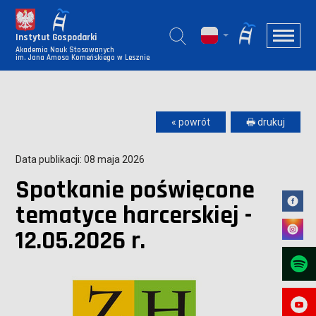
Instytut Gospodarki
Akademia Nauk Stosowanych
im. Jana Amosa Komeńskiego w Lesznie
« powrót
🖶 drukuj
Data publikacji: 08 maja 2026
Spotkanie poświęcone
tematyce harcerskiej -
12.05.2026 r.