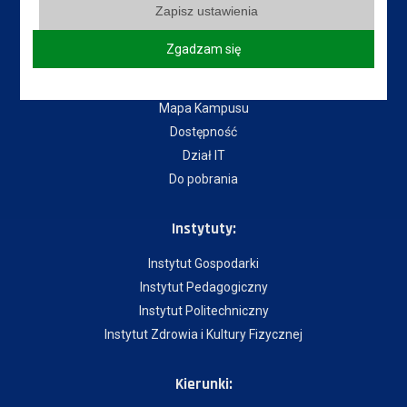
Przydatne linki:
Zapisz ustawienia
Aktualności
Zgadzam się
Władze Uczelni
Senat Uczelni
Mapa Kampusu
Dostępność
Dział IT
Do pobrania
Instytuty:
Instytut Gospodarki
Instytut Pedagogiczny
Instytut Politechniczny
Instytut Zdrowia i Kultury Fizycznej
Kierunki: