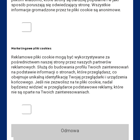
sposób poruszają się odwiedzający stronę. Wszystkie
informacje gromadzone przez te pliki cookie są anonimowe.
Dane kontaktowe
Analityczne pliki cookie
Instytut Gospodarki
Akademia Nauk Stosowanych
Marketingowe pliki cookies
im. Jana Amosa Komeńskiego w Lesznie
Reklamowe pliki cookie mogą być wykorzystywane za
ul. Adama Mickiewicza 5, 64-100 Leszno
pośrednictwem naszej strony przez naszych partnerów
reklamowych. Służą do budowania profilu Twoich zainteresowań
Tel. Instytut: +48 65 528 78 75,
na podstawie informacji o stronach, które przeglądasz, co
obejmuje unikalną identyfikację Twojej przeglądarki i urządzenia
+48 65 528 78 73
końcowego. Jeśli nie zezwolisz na te pliki cookie, nadal
będziesz widzieć w przeglądarce podstawowe reklamy, które
Tel. rekrutacja: +48 65 525 01 12
nie są oparte na Twoich zainteresowaniach.
E-mail Instytut:
sekretariat-ig@ansleszno.pl
Marketingowe pliki cookies
E-mail rekrutacja:
rekrutacja@ansleszno.pl
Odmowa