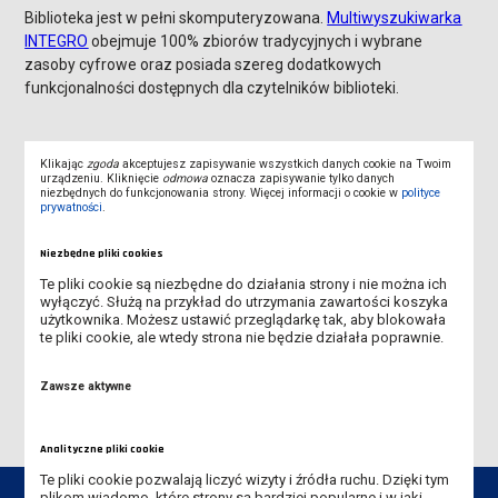
Biblioteka jest w pełni skomputeryzowana.
Multiwyszukiwarka
INTEGRO
obejmuje 100% zbiorów tradycyjnych i wybrane
zasoby cyfrowe oraz posiada szereg dodatkowych
funkcjonalności dostępnych dla czytelników biblioteki.
Klikając
zgoda
akceptujesz zapisywanie wszystkich danych cookie na Twoim
urządzeniu. Kliknięcie
odmowa
oznacza zapisywanie tylko danych
niezbędnych do funkcjonowania strony. Więcej informacji o cookie w
polityce
prywatności
.
MAPA KAMPUSU
Niezbędne pliki cookies
BUDYNEK GŁÓWNY
Te pliki cookie są niezbędne do działania strony i nie można ich
wyłączyć. Służą na przykład do utrzymania zawartości koszyka
BIBLIOTEKA UCZELNIANA
użytkownika. Możesz ustawić przeglądarkę tak, aby blokowała
te pliki cookie, ale wtedy strona nie będzie działała poprawnie.
DOM STUDENCKI „KOMENIK”
Zawsze aktywne
Analityczne pliki cookie
Te pliki cookie pozwalają liczyć wizyty i źródła ruchu. Dzięki tym
plikom wiadomo, które strony są bardziej popularne i w jaki