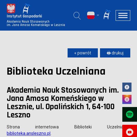
Instytut Gospodarki
Akademia Nauk Stosowanych
im. Jana Amosa Komeńskiego w Lesznie
« powrót
🖶 drukuj
Biblioteka Uczelniana
Akademia Nauk Stosowanych im.
Jana Amosa Komeńskiego w
Lesznie, ul. Opalińskich 1, 64-100
Leszno
Strona internetowa Biblioteki Uczelnianej:
biblioteka.ansleszno.pl
.